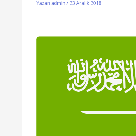
Yazan
admin
/
23 Aralık 2018