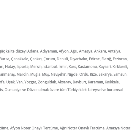
ç kalite düzeyi Adana, Adıyaman, Afyon, Ağrı, Amasya, Ankara, Antalya,
r, Bursa, Çanakkale, Çankırı, Çorum, Denizli, Diyarbakır, Edirne, Elazığ, Erzincan,
 Hatay, Isparta, Mersin, İstanbul, İzmir, Kars, Kastamonu, Kayseri, Kırklareli,
manmaraş, Mardin, Muğla, Muş, Nevşehir, Niğde, Ordu, Rize, Sakarya, Samsun,
ıurfa, Uşak, Van, Yozgat, Zonguldak, Aksaray, Bayburt, Karaman, Kırıkkale,
Kilis, Osmaniye ve Düzce olmak üzere tüm Türkiye’deki bireysel ve kurumsal
cüme, Afyon Noter Onaylı Tercüme, Ağrı Noter Onaylı Tercüme, Amasya Noter