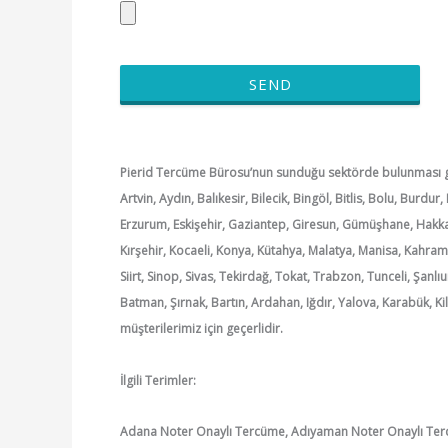
SEND
Pierid Tercüme Bürosu’nun sunduğu sektörde bulunması gü
Artvin, Aydın, Balıkesir, Bilecik, Bingöl, Bitlis, Bolu, Burdu
Erzurum, Eskişehir, Gaziantep, Giresun, Gümüşhane, Hakkari,
Kırşehir, Kocaeli, Konya, Kütahya, Malatya, Manisa, Kahra
Siirt, Sinop, Sivas, Tekirdağ, Tokat, Trabzon, Tunceli, Şanl
Batman, Şırnak, Bartın, Ardahan, Iğdır, Yalova, Karabük, 
müşterilerimiz için geçerlidir.
İlgili Terimler:
Adana Noter Onaylı Tercüme, Adıyaman Noter Onaylı Ter