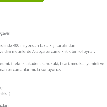
 Çeviri
nelinde 400 milyondan fazla kişi tarafından
ve dini metinlerde Arapça tercüme kritik bir rol oynar.
imizi; teknik, akademik, hukuki, ticari, medikal, yeminli ve
uzman tercümanlarımızla sunuyoruz.
r)
ikler)
zları