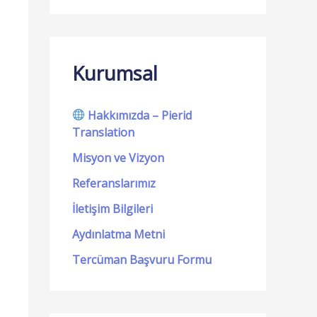
a
r
c
Kurumsal
h
f
Hakkımızda – Pierid
Translation
o
r
Misyon ve Vizyon
:
Referanslarımız
İletişim Bilgileri
Aydınlatma Metni
Tercüman Başvuru Formu