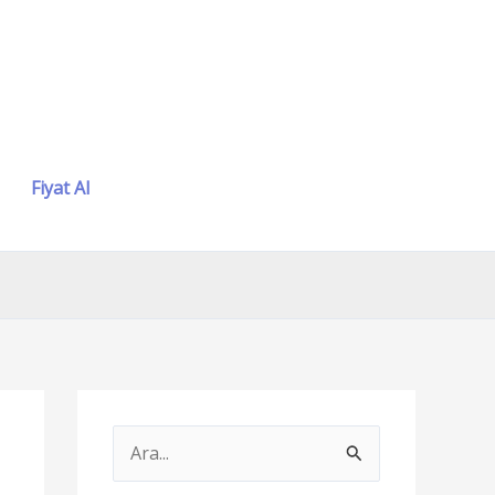
Fiyat Al
S
e